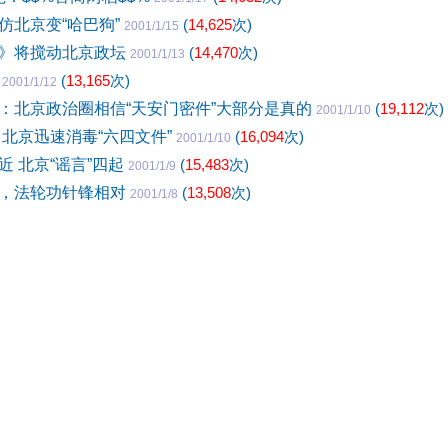
仿北京变“哈巴狗”
(
14,625
次)
2001/1/15
》将搅动北京政坛
(
14,470
次)
2001/1/13
晨
(
13,165
次)
2001/1/12
：北京政治圈相信“天安门密件”大部分是真的
(
19,112
次)
2001/1/10
 北京迅速消毒“六四文件”
(
16,094
次)
2001/1/10
近 北京“谣言”四起
(
15,483
次)
2001/1/9
，法轮功针锋相对
(
13,508
次)
2001/1/8