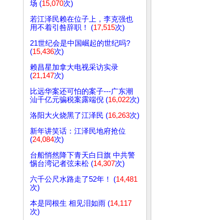
场 (
15,070
次)
若江泽民赖在位子上，李克强也
用不着引咎辞职！ (
17,515
次)
21世纪会是中国崛起的世纪吗?
(
15,436
次)
赖昌星加拿大电视采访实录
(
21,147
次)
比远华案还可怕的案子---广东潮
汕千亿元骗税案露端倪 (
16,022
次)
洛阳大火烧黑了江泽民 (
16,263
次)
新年讲笑话：江泽民地府抢位
(
24,084
次)
台船悄然降下青天白日旗 中共警
惕台湾记者弦未松 (
14,307
次)
六千公尺水路走了52年！ (
14,481
次)
本是同根生 相见泪如雨 (
14,117
次)