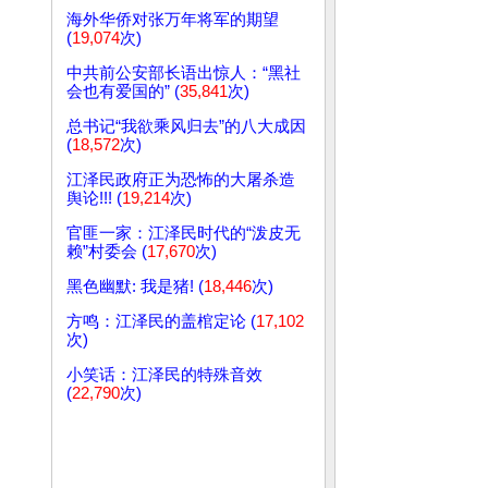
海外华侨对张万年将军的期望
(
19,074
次)
中共前公安部长语出惊人：“黑社
会也有爱国的” (
35,841
次)
总书记“我欲乘风归去”的八大成因
(
18,572
次)
江泽民政府正为恐怖的大屠杀造
舆论!!! (
19,214
次)
官匪一家：江泽民时代的“泼皮无
赖”村委会 (
17,670
次)
黑色幽默: 我是猪! (
18,446
次)
方鸣：江泽民的盖棺定论 (
17,102
次)
小笑话：江泽民的特殊音效
(
22,790
次)