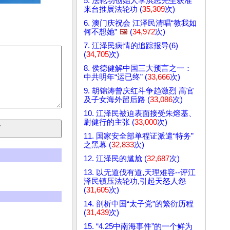
5. 法轮功创始人李洪志先生获准
来台推展法轮功 (
35,309
次)
6. 澳门庆祝会 江泽民清唱“教我如
何不想她”
🖼️
(
34,972
次)
7. 江泽民病情的追踪报导(6)
(
34,705
次)
8. 侯德健解中国三大预言之一：
中共明年“运已终” (
33,666
次)
9. 胡锦涛曾庆红斗争趋激烈 高官
及子女海外留后路 (
33,086
次)
10. 江泽民被迫表面接受朱熔基、
尉健行的主张 (
33,000
次)
11. 国家安全部单程证派遣“特务”
之黑幕 (
32,833
次)
12. 江泽民的尴尬 (
32,687
次)
13. 以无道伐有道,天理难容--评江
泽民镇压法轮功,引起天怒人怨
(
31,605
次)
14. 剖析中国“太子党”的繁衍历程
(
31,439
次)
15. “4.25中南海事件”的一个鲜为