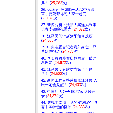
儿！ (
25,082
次)
36. 远华案: 庄如顺死囚狱中揪高
官，要死都得死大家一起完
(
25,078
次)
37. 新闻分析：沈阳大案连累到李
长春李铁映张国光 (
24,972
次)
38. 江泽民问计赵紫阳如何反腐
(
24,865
次)
39. 中央电视台记者意外身亡，严
禁媒体报道 (
24,759
次)
40. 李长春将步贾庆林的后尘破碎
总理梦 (
24,672
次)
41. 江泽民：有牌坊当婊子不痛
快！ (
24,583
次)
42. 新闻工作者持续揭露江泽民 人
民一定会觉醒！ (
24,403
次)
43. 中国江大公子“叱咤”政商风云
录 (
24,374
次)
44. 透视中南海：党的双“核心”--具
有中国特色的怪胎 (
24,333
次)