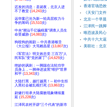
香港官场恐效
迟发的消息：圣诞夜，北京人进
不了教堂 (
14,243
次)
《天安门文件
远华案已沦为新一轮高层权力斗
北京一个早
争的筹码 (
15,510
次)
江泽民一跳脚
中央“潮汕千亿骗税案”调查人员生
唯恐波及民心
命受威胁 (
14,083
次)
中共十六大逼
狗咬狗的闹剧 -- 中共香港喉舌
美联社：北京
《大公报》大骂赖昌星 (
13,807
次)
《军官法》明文效忠党 三百万“人
民军队”变“党的家丁” (
14,629
次)
绝妙的讽刺：一脚踹在法轮功学
员身上，一脚伸进波黑“维护”世界
和平 (
13,343
次)
大陆打黑，越打越黑！-- 初中生拒
入黑社会被乱棍打死 (
13,863
次)
尉健行坦承大陆腐败现象继续蔓
延 (
15,228
次)
江泽民农村开辟“三个代表”的新市