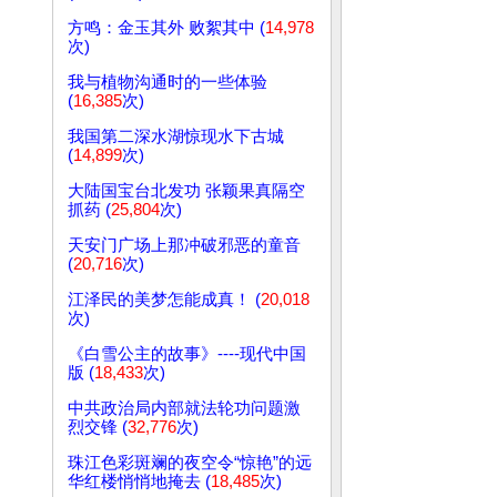
方鸣：金玉其外 败絮其中 (
14,978
次)
我与植物沟通时的一些体验
(
16,385
次)
我国第二深水湖惊现水下古城
(
14,899
次)
大陆国宝台北发功 张颖果真隔空
抓药 (
25,804
次)
天安门广场上那冲破邪恶的童音
(
20,716
次)
江泽民的美梦怎能成真！ (
20,018
次)
《白雪公主的故事》----现代中国
版 (
18,433
次)
中共政治局内部就法轮功问题激
烈交锋 (
32,776
次)
珠江色彩斑斓的夜空令“惊艳”的远
华红楼悄悄地掩去 (
18,485
次)