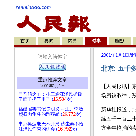
首页
要闻
内幕
时事
幽默
2001年1月1日
发
北京: 五千
重点推荐文章
2001年1月1日
【人民报讯】
司马昭之心：小三通江泽民撕破
场所被取缔，
了面子扔了里子 (
16,534
次)
福建省委书记陈明义 -- 江、李激
新华社报道，
烈权力争斗的殉葬品 (
26,772
次)
缔五千一百二
申办奥运老天不开恩 沙尘暴不给
方全年拘捕的
江泽民作秀的机会 (
16,792
次)