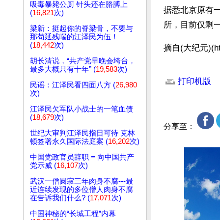
吸毒暴毙公厕 针头还在胳膊上
据悉北京原有
(
16,821
次)
所，目前仅剩
梁新：挺起你的脊梁骨，不要与
那苟延残喘的江泽民为伍！
(
18,442
次)
摘自(大纪元)(http
胡长清说，“共产党早晚会垮台，
文章网址: http://w
最多大概只有十年” (
19,583
次)
打印机版
民谣：江泽民看四面八方 (
26,980
次)
江泽民欠军队小战士的一笔血债
(
18,679
次)
分享至：
世纪大审判江泽民指日可待 克林
顿签署永久国际法庭案 (
16,202
次)
中国党政官员辞职 = 向中国共产
党示威 (
16,107
次)
武汉一僧圆寂三年肉身不腐---最
近连续发现的多位僧人肉身不腐
在告诉我们什么? (
17,071
次)
中国神秘的“长城工程”内幕