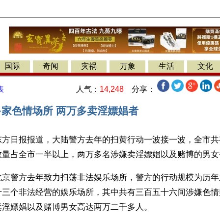
国际
奇闻
灾祸
万象
生活
文化
人气：
14,248
分享：
表
多家色情场所 两万多卖淫嫖娼者
东方日报报道，大陆警方去年的扫黄行动一波接一波，全市共
数量占全市一半以上，两万多名涉嫌卖淫嫖娼以及赌博的男女
北京警方去年致力扫荡非法娱乐场所，警方的行动规模为历年
十三个非法经营的娱乐场所，其中共有三百五十六间涉嫌色情
卖淫嫖娼以及赌博男女高达两万二千多人。