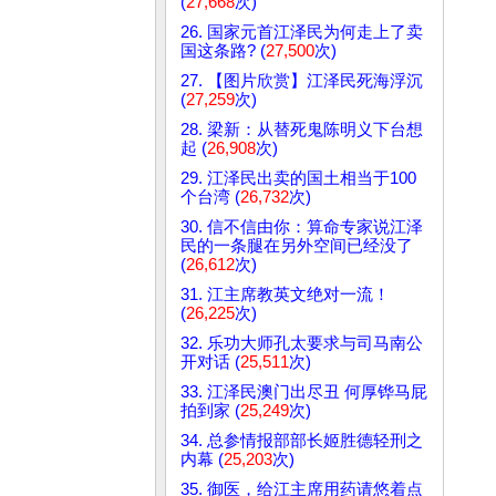
(
27,668
次)
26. 国家元首江泽民为何走上了卖
国这条路? (
27,500
次)
27. 【图片欣赏】江泽民死海浮沉
(
27,259
次)
28. 梁新：从替死鬼陈明义下台想
起 (
26,908
次)
29. 江泽民出卖的国土相当于100
个台湾 (
26,732
次)
30. 信不信由你：算命专家说江泽
民的一条腿在另外空间已经没了
(
26,612
次)
31. 江主席教英文绝对一流！
(
26,225
次)
32. 乐功大师孔太要求与司马南公
开对话 (
25,511
次)
33. 江泽民澳门出尽丑 何厚铧马屁
拍到家 (
25,249
次)
34. 总参情报部部长姬胜德轻刑之
内幕 (
25,203
次)
35. 御医，给江主席用药请悠着点