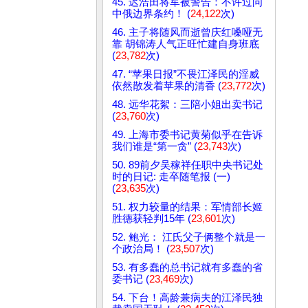
45. 迟浩田将军被警告：不许过问
中俄边界条约！ (
24,122
次)
46. 主子将随风而逝曾庆红嗓哑无
靠 胡锦涛人气正旺忙建自身班底
(
23,782
次)
47. “苹果日报”不畏江泽民的淫威
依然散发着苹果的清香 (
23,772
次)
48. 远华花絮：三陪小姐出卖书记
(
23,760
次)
49. 上海市委书记黄菊似乎在告诉
我们谁是“第一贪” (
23,743
次)
50. 89前夕吴稼祥任职中央书记处
时的日记: 走卒随笔报 (一)
(
23,635
次)
51. 权力较量的结果：军情部长姬
胜德获轻判15年 (
23,601
次)
52. 鲍光： 江氏父子俩整个就是一
个政治局！ (
23,507
次)
53. 有多蠢的总书记就有多蠢的省
委书记 (
23,469
次)
54. 下台！高龄兼病夫的江泽民独