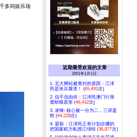
千多间娱乐场
近期最受欢迎的文章
2001年1月1日
1. 北大网站被查封的原因：江泽
民是块豆腐渣！ (
65,491
次)
2. 信不信由你：江泽民澳门行渐
显蛤蟆原形 (
46,432
次)
3. 凌锋: 核心被一分为二，三讲盖
棺 (
44,228
次)
4. 梁新：江泽民正有计划步骤的
把国家权力私授江绵恒 (
36,877
次)