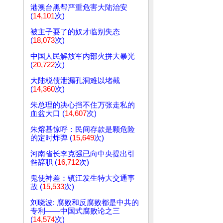
港澳台黑帮严重危害大陆治安
(
14,101
次)
被主子耍了的奴才临别失态
(
18,073
次)
中国人民解放军内部火拼大暴光
(
20,722
次)
大陆税债泄漏孔洞难以堵截
(
14,360
次)
朱总理的决心挡不住万张走私的
血盆大口 (
14,607
次)
朱熔基惊呼：民间存款是颗危险
的定时炸弹 (
15,649
次)
河南省长李克强已向中央提出引
咎辞职 (
16,712
次)
鬼使神差：镇江发生特大交通事
故 (
15,533
次)
刘晓波: 腐败和反腐败都是中共的
专利——中国式腐败论之三
(
14,574
次)