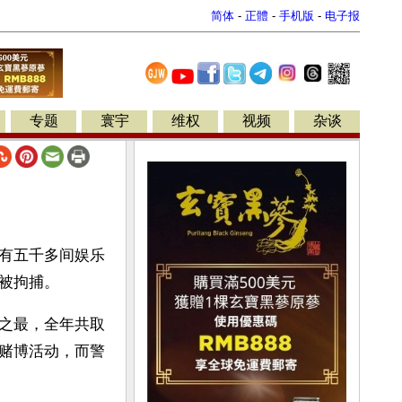
简体
-
正體
-
手机版
-
电子报
专题
寰宇
维权
视频
杂谈
有五千多间娱乐
被拘捕。
之最，全年共取
赌博活动，而警