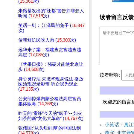
(
15,961
次)
朱镕基发出的“迁都”警告并非耸人
听闻 (
17,519
次)
读者留言反馈
笑话一则： 江泽民的兔子 (
16,847
次)
传朝鲜饥民吃人肉 (
15,300
次)
远华未了案：福建查贪官越查越
高层 (
17,085
次)
《苹果日报》: 强硬才能使北京让
步 (
14,608
次)
读者暱称:
身心灵疗法 朱淑华现身说法 播放
医治现况录影带 听众叹为观止
(
17,135
次)
公安部惊爆内蒙公检法高层官员
欢迎您的留言
集体贩毒 (
14,369
次)
昨天的“雷锋”今天的“疯子”-- 如火
如荼的新“文化大革命” (
14,767
次)
小笑话：真江
张伟国:“从头烂到脚”的中国法制
萧寒: 北京新
(
14,578
次)