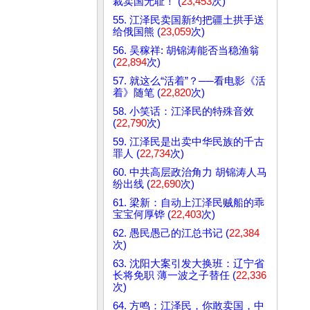
裁卖国无耻！ (
23,453
次)
55. 江泽民卖国新约把疆土拱手送
给俄国熊 (
23,059
次)
56. 吴稼祥: 胡锦涛能否当稳渔翁
(
22,894
次)
57. 就这么“活着”？──看电影《活
着》随笔 (
22,820
次)
58. 小笑话：江泽民的特殊音效
(
22,790
次)
59. 江泽民是出卖中华民族的千古
罪人 (
22,734
次)
60. 中共高层政治角力 胡锦涛人马
纷出线 (
22,690
次)
61. 梁新：自动上江泽民贼船的乖
宝宝何厚铧 (
22,403
次)
62. 愚民愚己的江总书记 (
22,384
次)
63. 沈阳大案引发大换班：辽宁省
长将免职 薄一波之子替任 (
22,336
次)
64. 方鸣：江泽民，你敢卖国，中