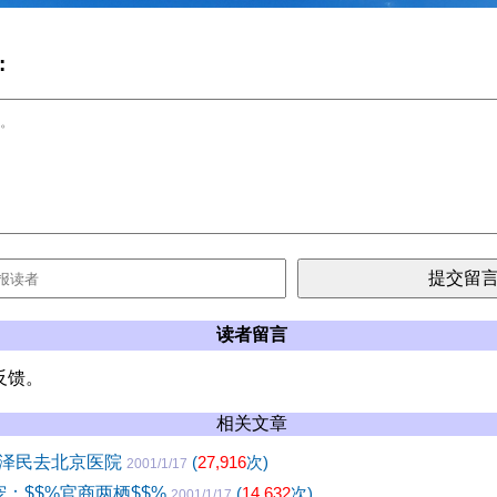
:
读者留言
反馈。
相关文章
泽民去北京医院
(
27,916
次)
2001/1/17
宠：$$%官商两栖$$%
(
14,632
次)
2001/1/17