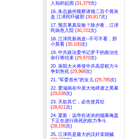
人知的起因 (
31,379
次)
16. 朱总扬州视察请领二百个骨灰
盒 江泽民吓破胆 (
30,817
次)
17. 预言果真应验？除夕夜，江泽
民病危入院 (
30,722
次)
18. 江泽民新画皮--不可不看，胆
小莫看 (
30,100
次)
19. 中共政法委书记罗干的政治生
命行将结束 (
29,970
次)
20. 洛阳大火将使中共高层权力斗
争炽热化 (
29,968
次)
21. “军委首长”的女儿 (
29,785
次)
22. 爱滋病在中原大地肆虐之黑幕
(
29,538
次)
23. 天欲其亡，必先使其狂
(
28,621
次)
24. 梁新：远华在浓浓的烟幕掩盖
下正在进行殊死的权力争斗
(
28,195
次)
25. 江泽民是最大的汉奸卖国贼